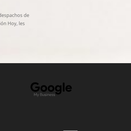
s despachos de
ión Hoy, les