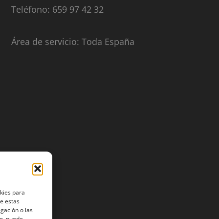
Teléfono: 659 97 42 32
Área de servicio: Toda España
okies para
de estas
gación o las
to, puede