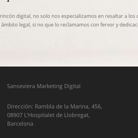
incón digital, no solo nos especializamos en resaltar a lo
ámbito legal, si no que lo reclamamos con fervor y dedicac
RECLAMAMOS
ESTRATEGIAS
DE
MARKETING
QUE
CONQUISTEN
Sanseviera Marketing Digital
Dirección: Rambla de la Marina, 456,
08907 L'Hospitalet de Llobregat,
Barcelona