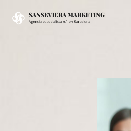
Saltar
al
SANSEVIERA MARKETING
contenido
Agencia especialista n.1 en Barcelona
Superposición
del
sitio