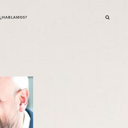
BUSCA
Qué
Quién
Blog
¿Hablamos?
¿HABLAMOS?
hacemos
somos