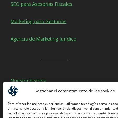
SEO para Asesorías Fiscales
Marketing para Gestorías
Agencia de Marketing Jurídico
Nuestra historia
Gestionar el consentimiento de las cookies
Casos de éxito
Para ofrecer las mejores experiencias, utilizamos tecnologías como las co
almacenar y/o acceder a la información del dispositivo. El consentimiento 
tecnologías nos permitirá procesar datos como el comportamiento de nave
Blog de Marketing
identificaciones únicas en este sitio. No consentir o retirar el consentimien