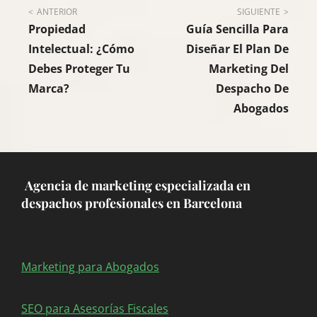
Navegación
ANTERIOR
SIGUIENTE
Propiedad
Guía Sencilla Para
de
Intelectual: ¿Cómo
Diseñar El Plan De
Debes Proteger Tu
Marketing Del
entradas
Marca?
Despacho De
Abogados
Agencia de marketing especializada en
despachos profesionales en Barcelona
Marketing para Abogados
SEO para Asesorías Fiscales