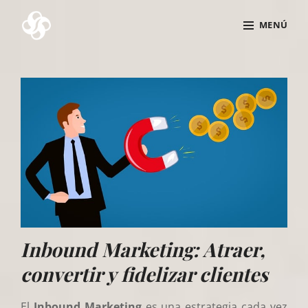
Saltar
MENÚ
al
contenido
Superposición
del
sitio
Inbound Marketing: Atraer,
convertir y fidelizar clientes
El
Inbound Marketing
es una estrategia cada vez